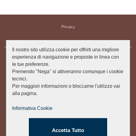
Privacy
Il nostro sito utilizza cookie per offrirti una migliore
esperienza di navigazione e proposte in linea con
Associazione "I cammini di Francesco in Emilia Romagna Aps"
le tue preferenze.
Premendo "Nega" si attiveranno comunque i cookie
Via Michele Rosa, n. 1
47865 San Leo (Italy)
tecnici.
info@camminosanfrancescoriminilaverna.it
Per maggiori informazioni o bloccarne l'utilizzo vai
alla pagina.
C.F. 91170020407 - Numero iscrizione al RUNTS: 35453
Credits
Informativa Cookie
Con il contributo di
Accetta Tutto