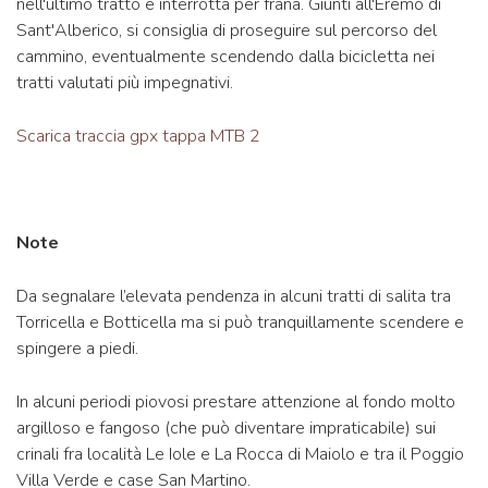
nell'ultimo tratto è interrotta per frana. Giunti all'Eremo di
Sant'Alberico, si consiglia di proseguire sul percorso del
cammino, eventualmente scendendo dalla bicicletta nei
tratti valutati più impegnativi.
Scarica traccia gpx tappa MTB 2
Note
Da segnalare l’elevata pendenza in alcuni tratti di salita tra
Torricella e Botticella ma si può tranquillamente scendere e
spingere a piedi.
In alcuni periodi piovosi prestare attenzione al fondo molto
argilloso e fangoso (che può diventare impraticabile) sui
crinali fra località Le Iole e La Rocca di Maiolo e tra il Poggio
Villa Verde e case San Martino.